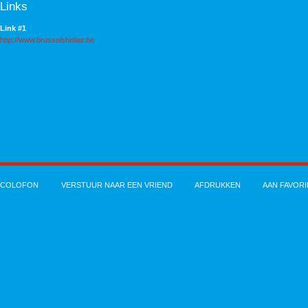
Links
Link #1
http://www.brusselsheliair.be
COLOFON
VERSTUUR NAAR EEN VRIEND
AFDRUKKEN
AAN FAVOR