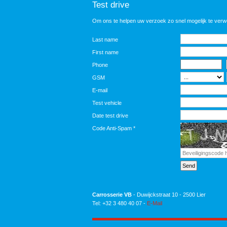
Test drive
Om ons te helpen uw verzoek zo snel mogelijk te ver
Last name
First name
Phone
GSM
E-mail
Test vehicle
Date test drive
Code Anti-Spam
*
Carrosserie VB
- Duwijckstraat 10 - 2500 Lier
Tel: +32 3 480 40 07 -
E-Mail