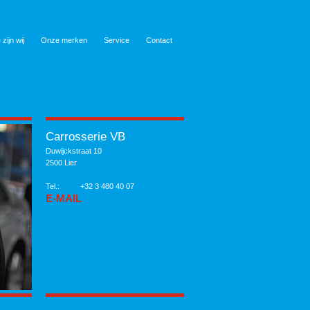
 zijn wij
Onze merken
Service
Contact
Carrosserie VB
Duwijckstraat 10
2500 Lier
Tel.:
+32 3 480 40 07
E-MAIL